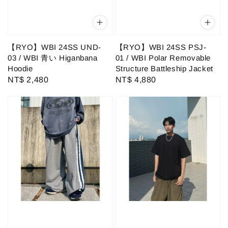
【RYO】WBI 24SS UND-
【RYO】WBI 24SS PSJ-
03 / WBI 青い Higanbana
01 / WBI Polar Removable
Hoodie
Structure Battleship Jacket
Regular
NT$ 2,480
Regular
NT$ 4,880
price
price