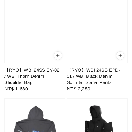
【RYO】WBI 24SS EY-02
【RYO】WBI 24SS EPD-
/ WBI Thorn Denim
01 / WBI Black Denim
Shoulder Bag
Scimitar Spinal Pants
Regular
NT$ 1,680
Regular
NT$ 2,280
price
price