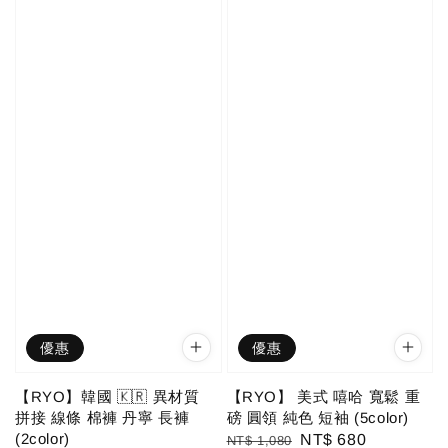
優惠
優惠
【RYO】韓國 🇰🇷 異材質
【RYO】 美式 嘻哈 寬鬆 重
拼接 線條 棉褲 丹寧 長褲
磅 圓領 純色 短袖 (5color)
(2color)
Regular
Sale
NT$ 680
NT$ 1,080