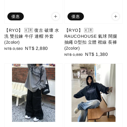
優惠
優惠
【RYO】 🇰🇷 復古 破壞 水
【RYO】 🇰🇷
洗 雙拉鍊 牛仔 連帽 外套
RAUCOHOUSE 氣球 闊腿
(2color)
抽繩 D型扣 立體 褶線 長褲
(2color)
Regular
Sale
NT$ 2,880
NT$ 3,580
Regular
Sale
NT$ 1,380
NT$ 1,880
price
price
price
price