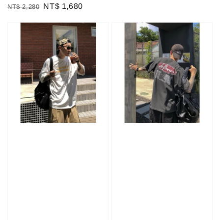
Regular
Sale
NT$ 1,680
NT$ 2,280
price
price
price
price