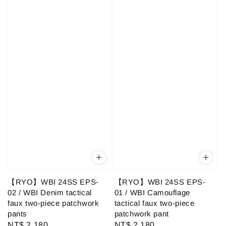
【RYO】WBI 24SS EPS-
【RYO】WBI 24SS EPS-
02 / WBI Denim tactical
01 / WBI Camouflage
faux two-piece patchwork
tactical faux two-piece
pants
patchwork pant
Regular
NT$ 2,180
Regular
NT$ 2,180