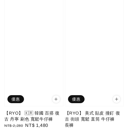
優惠
優惠
【RYO】 🇰🇷 韓國 百搭 復
【RYO】 美式 貼皮 撞釘 復
古 丹寧 刷色 寬鬆牛仔褲
古 街頭 寬鬆 直筒 牛仔褲
長褲
Regular
Sale
NT$ 1,480
NT$ 2,280