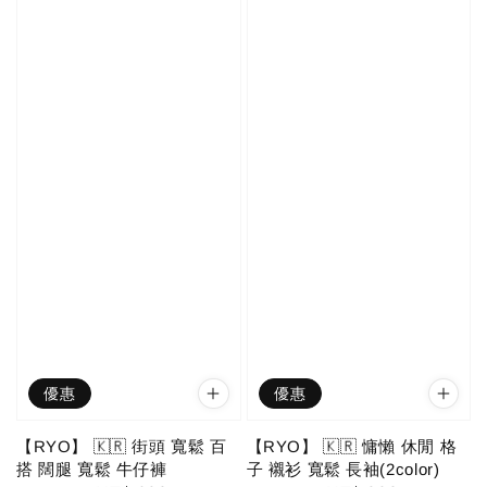
優惠
優惠
【RYO】 🇰🇷 街頭 寬鬆 百
【RYO】 🇰🇷 慵懶 休閒 格
搭 闊腿 寬鬆 牛仔褲
子 襯衫 寬鬆 長袖(2color)