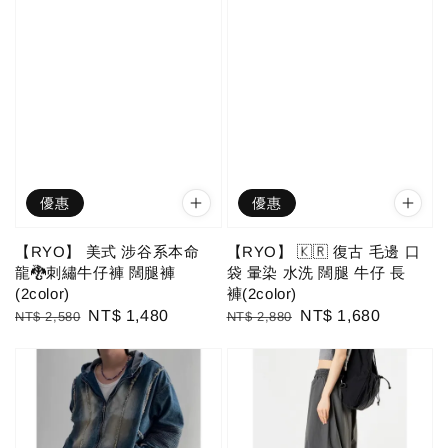
優惠
優惠
【RYO】 美式 涉谷系本命
【RYO】 🇰🇷 復古 毛邊 口
龍🐉刺繡牛仔褲 闊腿褲
袋 暈染 水洗 闊腿 牛仔 長
(2color)
褲(2color)
Regular
Sale
NT$ 1,480
Regular
Sale
NT$ 1,680
NT$ 2,580
NT$ 2,880
price
price
price
price