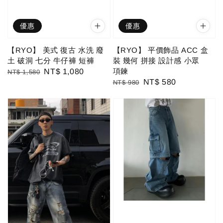
優惠
優惠
【RYO】 美式 復古 水洗 廢
【RYO】 平價飾品 ACC 盒
土 破洞 七分 牛仔褲 短褲
裝 幾何 拼接 設計感 小眾
項鍊
Regular
Sale
NT$ 1,080
NT$ 1,580
Regular
Sale
NT$ 580
NT$ 980
price
price
price
price