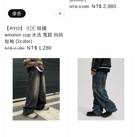
Regular
Sale
NT$ 2,080
NT$ 3,080
price
price
優惠
【RYO】 🇰🇷 韓國
winston cup 水洗 寬鬆 街頭
短袖 (2color)
Regular
Sale
NT$ 1,280
NT$ 2,280
price
price