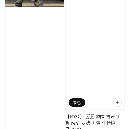
優惠
【RYO】 🇰🇷 韓國 拉鍊可
拆 兩穿 水洗 工裝 牛仔褲
(2color)