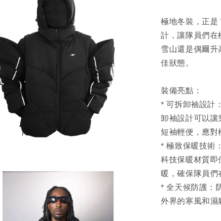
極地冬裝，正是 
計，讓隊員們在
雪山還是偶爾升
佳狀態。
裝備亮點：
* 可拆卸袖設計
卸袖設計可以讓
短袖輕便，應對
* 極致保暖技
科技保暖材質即
暖，確保隊員們
* 全天候防護
外界的寒風和濕