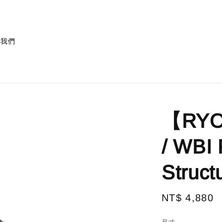
絡我們
【RYO
/ WBI
Struct
Regular
NT$ 4,880
price