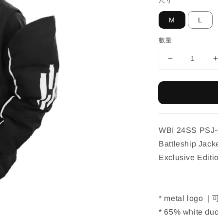
尺寸
M
L
數量
WBI 24SS PSJ-0
Battleship Jack
Exclusive Editi
* metal logo
* 65% white d