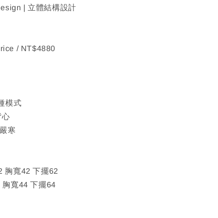
al design | 立體結構設計
rice / NT$4880
種模式
背心
懼嚴寒
2 胸寬42 下擺62
4 胸寬44 下擺64