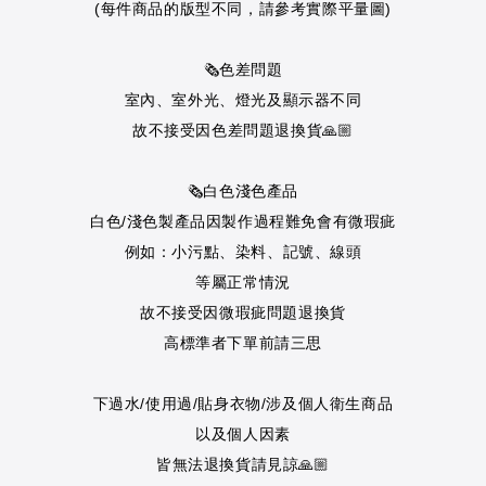
(每件商品的版型不同，請參考實際平量圖)
🗞色差問題
室內、室外光、燈光及顯示器不同
故不接受因色差問題退換貨🙏🏼
🗞白色淺色產品
白色/淺色製產品因製作過程難免會有微瑕疵
例如：小污點、染料、記號、線頭
等屬正常情況
故不接受因微瑕疵問題退換貨
高標準者下單前請三思
下過水/使用過/貼身衣物/涉及個人衛生商品
以及個人因素
皆無法退換貨請見諒🙏🏼