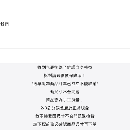
絡我們
收到包裹後為了維護自身權益
拆封請錄影做 保障唷！
*送單追加商品訂單已成立不能取消*
🗞尺寸不合問題
商品皆為手工測量，
2-3公分誤差屬於正常現象
故不接受因尺寸不合問題退換貨
請下標前務必確認商品尺寸再下單