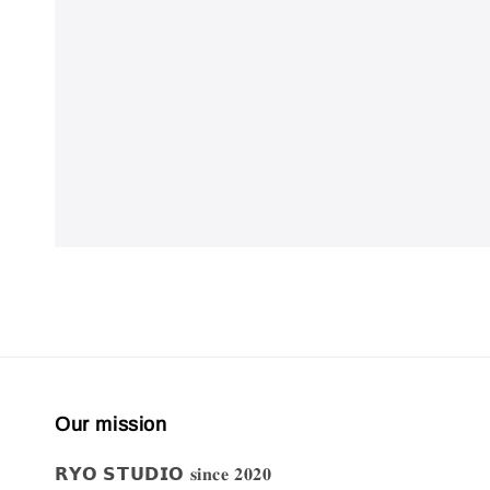
Our mission
𝗥𝗬𝗢 𝗦𝗧𝗨𝗗𝗜𝗢 𝐬𝐢𝐧𝐜𝐞 𝟐𝟎𝟐𝟎