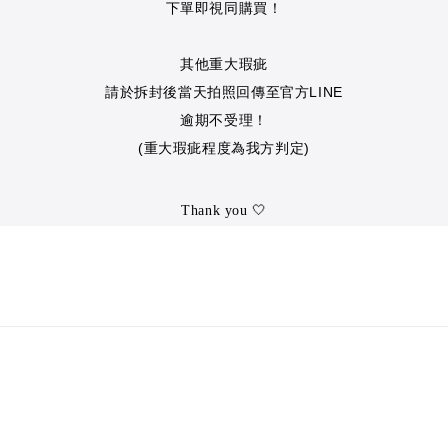
下單即視同購買！
其他重大瑕疵
請於拆封後
當天
拍照回傳至官方LINE
逾期不受理
！
(重大瑕疵程度為我方判定)
Thank you
🤍