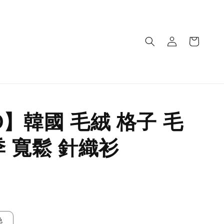
O】韓國 毛絨 格子 毛
季 寬鬆 針織衫
色