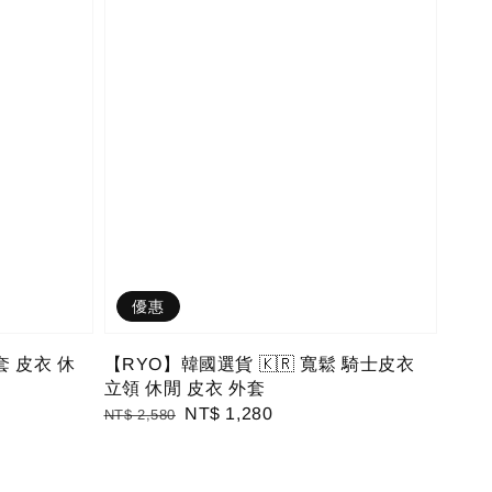
優惠
套 皮衣 休
【RYO】韓國選貨 🇰🇷 寬鬆 騎士皮衣
立領 休閒 皮衣 外套
Regular
Sale
NT$ 1,280
NT$ 2,580
price
price