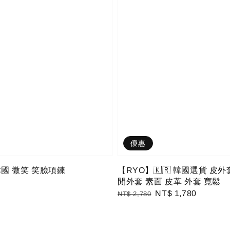
優惠
韓國 微笑 笑臉項鍊
【RYO】🇰🇷 韓國選貨 皮外
閒外套 素面 皮革 外套 寬鬆
Regular
Sale
NT$ 1,780
NT$ 2,780
price
price