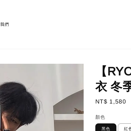
絡我們
【RY
衣 冬
Regular
NT$ 1,580
price
顏色
黑色
紅