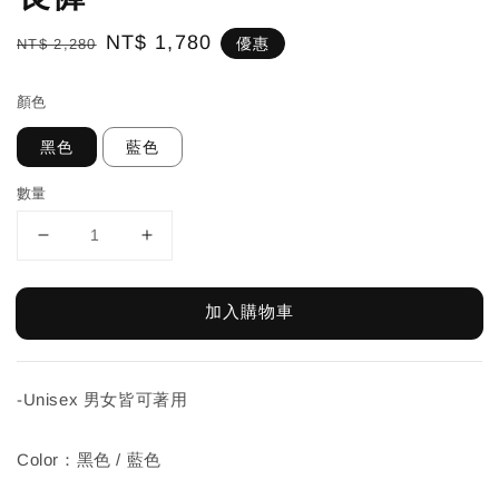
Regular
Sale
NT$ 1,780
優惠
NT$ 2,280
price
price
顏色
黑色
藍色
數量
加入購物車
-Unisex 男女皆可著用
Color：黑色 / 藍色