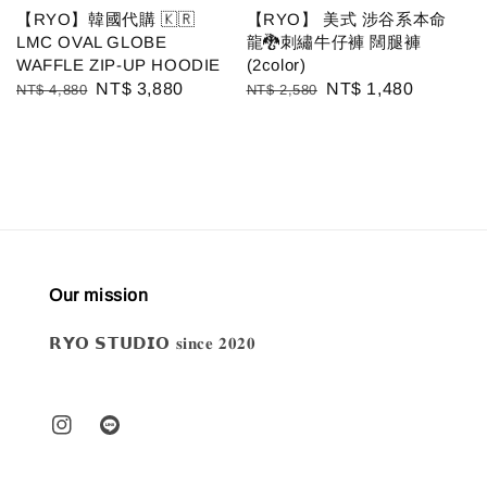
【RYO】韓國代購 🇰🇷
【RYO】 美式 涉谷系本命
LMC OVAL GLOBE
龍🐉刺繡牛仔褲 闊腿褲
WAFFLE ZIP-UP HOODIE
(2color)
Regular
Sale
NT$ 3,880
Regular
Sale
NT$ 1,480
NT$ 4,880
NT$ 2,580
price
price
price
price
Our mission
𝗥𝗬𝗢 𝗦𝗧𝗨𝗗𝗜𝗢 𝐬𝐢𝐧𝐜𝐞 𝟐𝟎𝟐𝟎