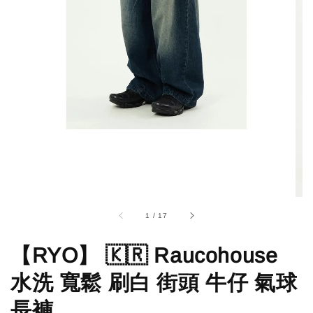
1
/
17
【RYO】 🇰🇷 Raucohouse
水洗 寬鬆 刷白 街頭 牛仔 氣球
長褲