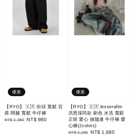
優惠
優惠
【RYO】 🇰🇷 街頭 寬鬆 百
【RYO】 🇰🇷 lesserafim
搭 闊腿 寬鬆 牛仔褲
洪恩採同款 刷色 水洗 寬鬆
正韓 愛心 抽鬚邊 牛仔褲 愛
Regular
Sale
NT$ 980
NT$ 1,380
心褲(2colors)
price
price
Regular
Sale
NT$ 1,680
NT$ 2,280