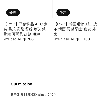
優惠
優惠
【RYO】平價飾品 ACC 盒
【RYO】韓國選貨 🇰🇷 皮
裝 美式 高級 質感 珍珠 鎖
革 滑面 質感 騎士 皮衣 外
骨鏈 可延長 拼接 項鍊
套
Regular
Sale
NT$ 780
Regular
Sale
NT$ 1,180
NT$ 980
NT$ 2,280
price
price
price
price
Our mission
𝗥𝗬𝗢 𝗦𝗧𝗨𝗗𝗜𝗢 𝐬𝐢𝐧𝐜𝐞 𝟐𝟎𝟐𝟎