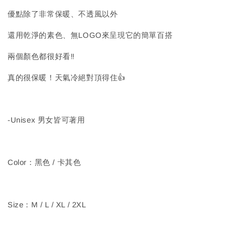
優點除了非常保暖、不透風以外
還用乾淨的素色、無LOGO來呈現它的簡單百搭
兩個顏色都很好看‼️
真的很保暖！天氣冷絕對頂得住👍
-Unisex 男女皆可著用
Color：黑色 / 卡其色
Size：M / L / XL / 2XL