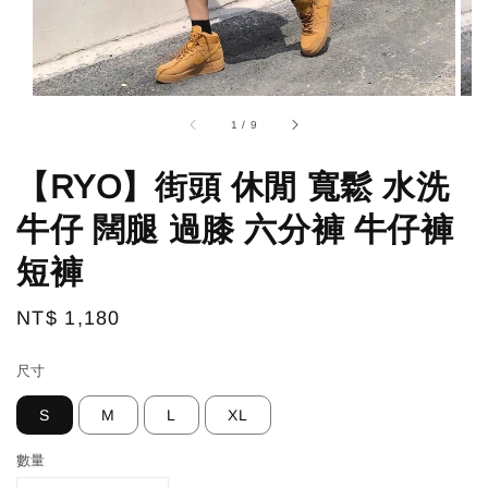
1
/
9
【RYO】街頭 休閒 寬鬆 水洗
牛仔 闊腿 過膝 六分褲 牛仔褲
短褲
Regular
NT$ 1,180
price
尺寸
S
M
L
XL
數量