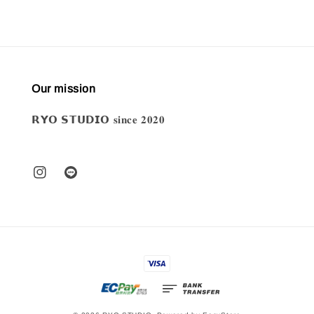
Our mission
𝗥𝗬𝗢 𝗦𝗧𝗨𝗗𝗜𝗢 𝐬𝐢𝐧𝐜𝐞 𝟐𝟎𝟐𝟎