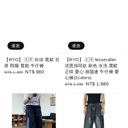
優惠
優惠
【RYO】 🇰🇷 街頭 寬鬆 百
【RYO】 🇰🇷 lesserafim
搭 闊腿 寬鬆 牛仔褲
洪恩採同款 刷色 水洗 寬鬆
正韓 愛心 抽鬚邊 牛仔褲 愛
Regular
Sale
NT$ 980
NT$ 1,380
心褲(2colors)
price
price
Regular
Sale
NT$ 1,680
NT$ 2,280
price
price