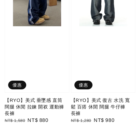
優惠
優惠
【RYO】美式 垂墜感 直筒
【RYO】美式 復古 水洗 寬
闊腿 休閒 拉鍊 開衩 運動褲
鬆 百搭 休閒 闊腿 牛仔褲
長褲
長褲
Regular
Sale
NT$ 880
Regular
Sale
NT$ 980
NT$ 1,580
NT$ 1,280
price
price
price
price