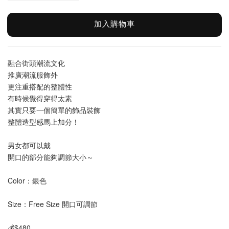
加入購物車
融合街頭潮流文化
推廣潮流服飾外
更注重搭配的整體性
有時候覺得穿得太素
其實只要一個簡單的飾品裝飾
整體造型感馬上加分！
男女都可以戴
開口的部分能夠調節大小～
Color：銀色
Size：Free Size 開口可調節
💰$480