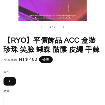
1
/
5
【RYO】平價飾品 ACC 盒裝
珍珠 笑臉 蝴蝶 骷髏 皮繩 手鍊
Regular
Sale
NT$ 480
優惠
NT$ 980
price
price
大小
F
數量