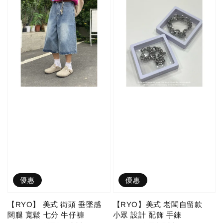
優惠
優惠
【RYO】 美式 街頭 垂墜感
【RYO】美式 老闆自留款
闊腿 寬鬆 七分 牛仔褲
小眾 設計 配飾 手鍊