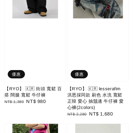
優惠
優惠
【RYO】 🇰🇷 街頭 寬鬆 百
【RYO】 🇰🇷 lesserafim
搭 闊腿 寬鬆 牛仔褲
洪恩採同款 刷色 水洗 寬鬆
正韓 愛心 抽鬚邊 牛仔褲 愛
Regular
Sale
NT$ 980
NT$ 1,380
心褲(2colors)
price
price
Regular
Sale
NT$ 1,680
NT$ 2,280
price
price