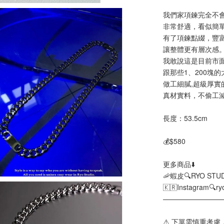
我們家項鍊完全不
非常舒適，看似簡
有了項鍊點綴，豐
讓整體更有層次感
我敢說這是目前市面
跟那些1、200塊
做工細膩,超級厚實
真材實料，不偷工
長度：53.5cm
💰$580
更多商品⬇️
🦐蝦皮🔍RYO STU
🇰🇷Instagram🔍ry
————————
⚠️ 下單需慎重考