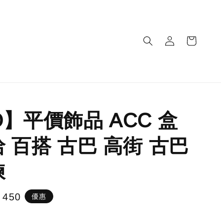
O】平價飾品 ACC 盒
哈 百搭 古巴 高街 古巴
鍊
e
 450
優惠
e