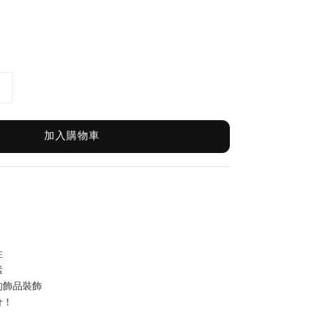
加入購物車
性
素
的飾品裝飾
分！