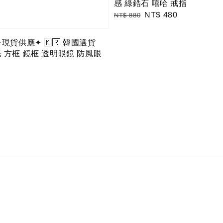
感 綠鋯石 嘻哈 戒指
Regular
Sale
NT$ 480
NT$ 880
price
price
✦現貨供應✦ 🇰🇷 韓國選貨
 方框 鏡框 透明眼鏡 防風眼