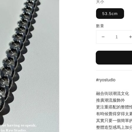
大小
53.5cm
數量
#ryostudio
融合街頭潮流文化
推廣潮流服飾外
更注重搭配的整體
有時候覺得穿得太
其實只要一個簡單
整體造型感馬上加