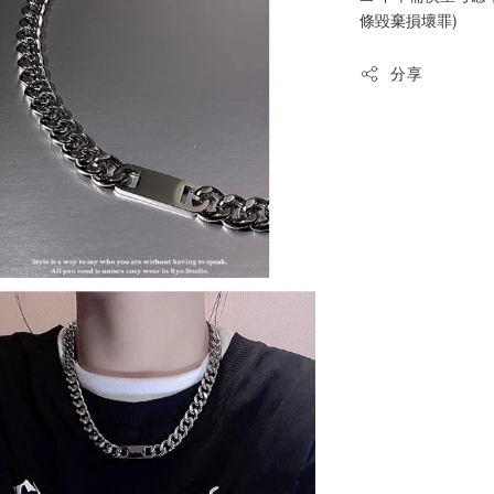
條毀棄損壞罪)
分享