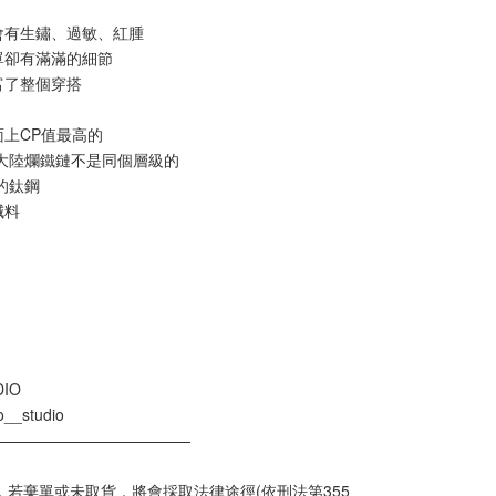
會有生鏽、過敏、紅腫
單卻有滿滿的細節
富了整個穿搭
。
上CP值最高的
的大陸爛鐵鏈不是同個層級的
的鈦鋼
減料
DIO
o__studio
—————————————
慮，若棄單或未取貨，將會採取法律途徑(依刑法第355