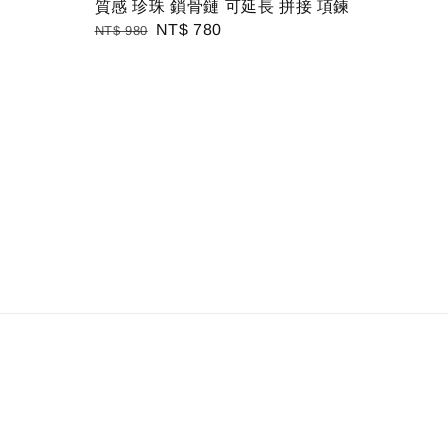
質感 珍珠 鎖骨鏈 可延長 拼接 項鍊
Regular
Sale
NT$ 780
NT$ 980
price
price