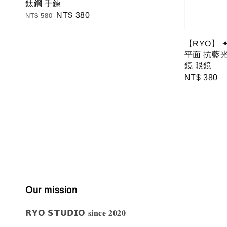
鈦鋼 手鍊
Regular
Sale
NT$ 380
NT$ 580
price
price
【RYO】 
平面 抗藍光
鏡 眼鏡
Regular
NT$ 380
price
Our mission
𝗥𝗬𝗢 𝗦𝗧𝗨𝗗𝗜𝗢 𝐬𝐢𝐧𝐜𝐞 𝟐𝟎𝟐𝟎