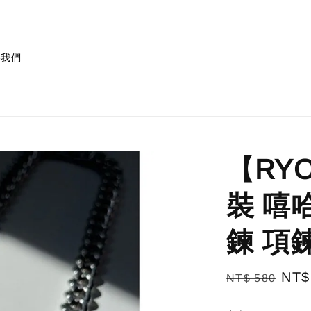
絡我們
【RY
裝 嘻
鍊 項
Regular
Sal
NT$
NT$ 580
price
pric