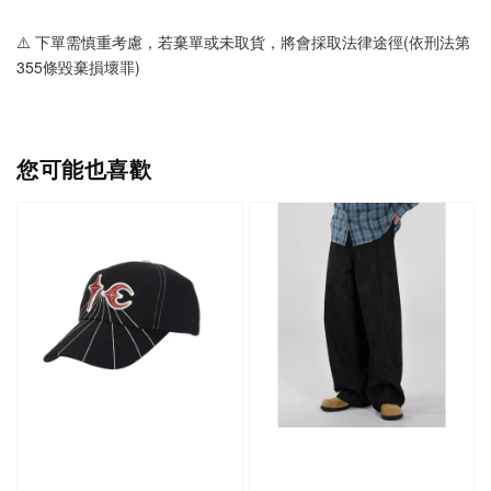
⚠️ 下單需慎重考慮，若棄單或未取貨，將會採取法律途徑(依刑法第
355條毀棄損壞罪)
您可能也喜歡