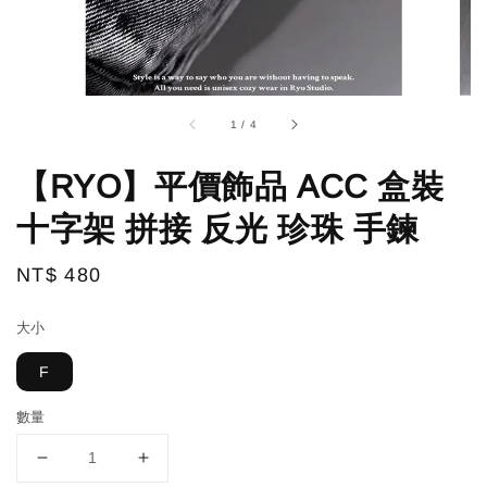
1
/
4
【RYO】平價飾品 ACC 盒裝
十字架 拼接 反光 珍珠 手鍊
Regular
NT$ 480
price
大小
F
數量