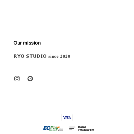
Our mission
𝗥𝗬𝗢 𝗦𝗧𝗨𝗗𝗜𝗢 𝐬𝐢𝐧𝐜𝐞 𝟐𝟎𝟐𝟎