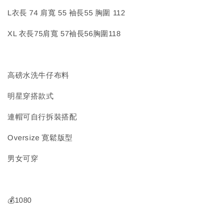
L衣長 74 肩寬 55 袖長55 胸圍 112
XL 衣長75肩寬 57袖長56胸圍118
高磅水洗牛仔布料
明星穿搭款式
連帽可自行拆裝搭配
Oversize 寛鬆版型
男女可穿
💰1080