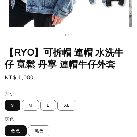
1
/
7
【RYO】可拆帽 連帽 水洗牛
仔 寬鬆 丹寧 連帽牛仔外套
Regular
NT$ 1,080
price
大小
S
M
L
XL
顔色
藍色
黑色