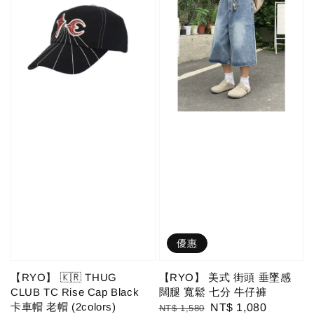
優惠
【RYO】 🇰🇷 THUG
【RYO】 美式 街頭 垂墜感
CLUB TC Rise Cap Black
闊腿 寬鬆 七分 牛仔褲
卡車帽 老帽 (2colors)
Regular
Sale
NT$ 1,080
NT$ 1,580