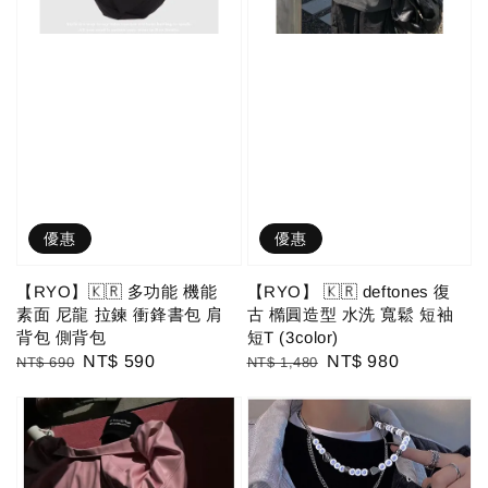
優惠
優惠
【RYO】🇰🇷 多功能 機能
【RYO】 🇰🇷 deftones 復
素面 尼龍 拉鍊 衝鋒書包 肩
古 橢圓造型 水洗 寬鬆 短袖
背包 側背包
短T (3color)
Regular
Sale
NT$ 590
Regular
Sale
NT$ 980
NT$ 690
NT$ 1,480
price
price
price
price