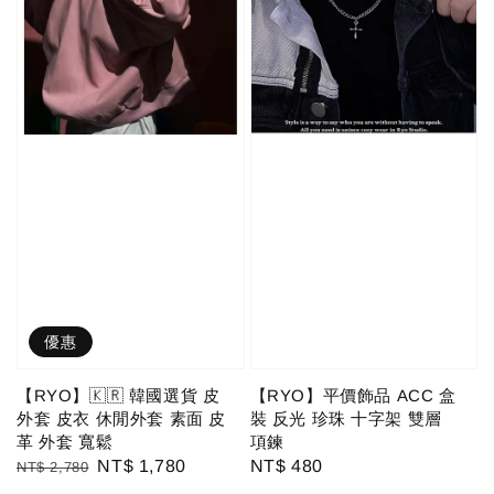
優惠
【RYO】🇰🇷 韓國選貨 皮
【RYO】平價飾品 ACC 盒
外套 皮衣 休閒外套 素面 皮
裝 反光 珍珠 十字架 雙層
革 外套 寬鬆
項鍊
Regular
Sale
NT$ 1,780
Regular
NT$ 480
NT$ 2,780
price
price
price