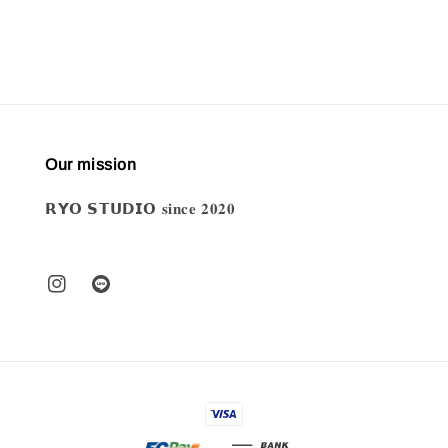
Our mission
𝗥𝗬𝗢 𝗦𝗧𝗨𝗗𝗜𝗢 𝐬𝐢𝐧𝐜𝐞 𝟐𝟎𝟐𝟎