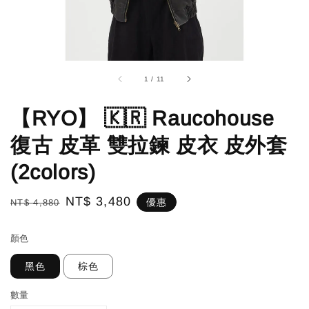
1
/
11
【RYO】 🇰🇷 Raucohouse
復古 皮革 雙拉鍊 皮衣 皮外套
(2colors)
Regular
Sale
NT$ 3,480
優惠
NT$ 4,880
price
price
顏色
黑色
棕色
數量