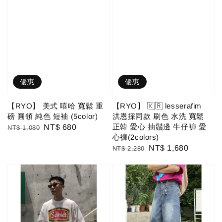
優惠
優惠
【RYO】 美式 嘻哈 寬鬆 重
【RYO】 🇰🇷 lesserafim
磅 圓領 純色 短袖 (5color)
洪恩採同款 刷色 水洗 寬鬆
正韓 愛心 抽鬚邊 牛仔褲 愛
Regular
Sale
NT$ 680
NT$ 1,080
心褲(2colors)
price
price
Regular
Sale
NT$ 1,680
NT$ 2,280
price
price