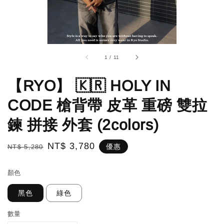
1
/
11
【RYO】 🇰🇷 HOLY IN
CODE 槍背帶 皮革 重磅 雙拉
鍊 拼接 外套 (2colors)
Regular
Sale
NT$ 3,780
優惠
NT$ 5,280
price
price
顏色
黑色
綠色
數量