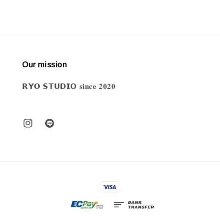
Our mission
𝗥𝗬𝗢 𝗦𝗧𝗨𝗗𝗜𝗢 𝐬𝐢𝐧𝐜𝐞 𝟐𝟎𝟐𝟎