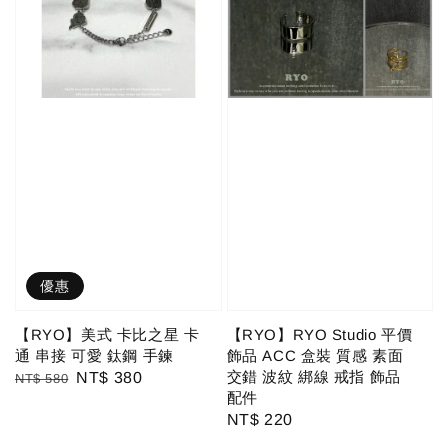
優惠
【RYO】美式 卡比之星 卡
【RYO】RYO Studio 平價
通 串接 可愛 鈦鋼 手鍊
飾品 ACC 盒裝 質感 素面
交錯 波紋 綁線 戒指 飾品
Regular
Sale
NT$ 380
NT$ 580
配件
price
price
Regular
NT$ 220
price