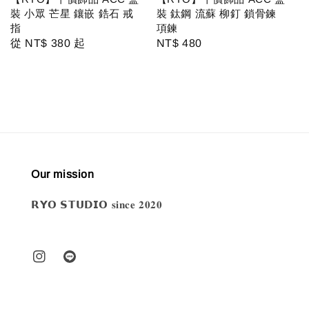
裝 小眾 芒星 鑲嵌 鋯石 戒
裝 鈦鋼 流蘇 柳釘 鎖骨鍊
指
項鍊
Regular
從
NT$ 380
起
Regular
NT$ 480
price
price
Our mission
𝗥𝗬𝗢 𝗦𝗧𝗨𝗗𝗜𝗢 𝐬𝐢𝐧𝐜𝐞 𝟐𝟎𝟐𝟎