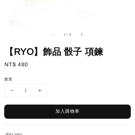
1
/
8
【RYO】飾品 骰子 項鍊
Regular
NT$ 480
price
數量
加入購物車
💰$1480