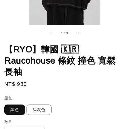
1
/
9
【RYO】韓國 🇰🇷
Raucohouse 條紋 撞色 寬鬆
長袖
Regular
NT$ 980
price
顏色
黑色
深灰色
數量