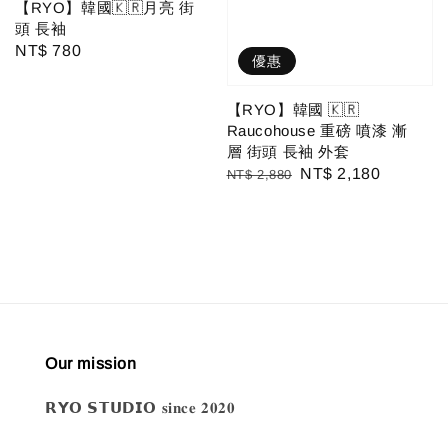
【RYO】韓國🇰🇷月亮 街
頭 長袖
Regular
NT$ 780
優惠
price
【RYO】韓國 🇰🇷
Raucohouse 重磅 噴漆 漸
層 街頭 長袖 外套
Regular
Sale
NT$ 2,180
NT$ 2,880
price
price
Our mission
𝗥𝗬𝗢 𝗦𝗧𝗨𝗗𝗜𝗢 𝐬𝐢𝐧𝐜𝐞 𝟐𝟎𝟐𝟎