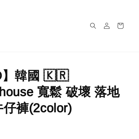
】韓國 🇰🇷
ohouse 寬鬆 破壞 落地
仔褲(2color)