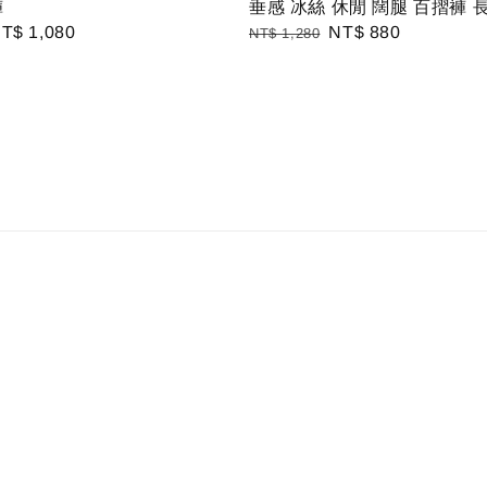
褲
垂感 冰絲 休閒 闊腿 百摺褲 
ale
T$ 1,080
Regular
Sale
NT$ 880
NT$ 1,280
rice
price
price