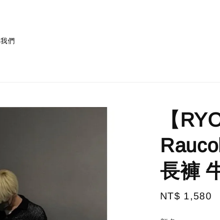
絡我們
【RYO
Rauc
長褲 牛
Regular
NT$ 1,580
price