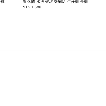
長褲
筒 休閒 水洗 破壞 微喇叭 牛仔褲 長褲
Regular
NT$ 1,580
price