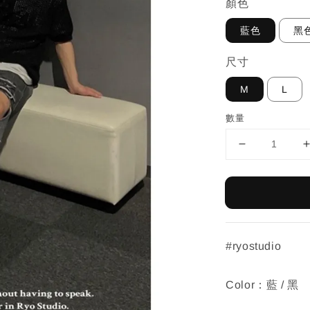
顏色
藍色
黑
尺寸
M
L
數量
#ryostudio
Color：藍 / 黑