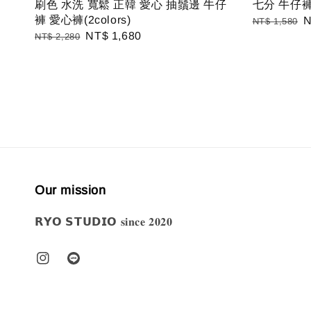
刷色 水洗 寬鬆 正韓 愛心 抽鬚邊 牛仔
七分 牛仔
褲 愛心褲(2colors)
Regular
S
N
NT$ 1,580
Regular
Sale
NT$ 1,680
NT$ 2,280
price
p
price
price
Our mission
𝗥𝗬𝗢 𝗦𝗧𝗨𝗗𝗜𝗢 𝐬𝐢𝐧𝐜𝐞 𝟐𝟎𝟐𝟎