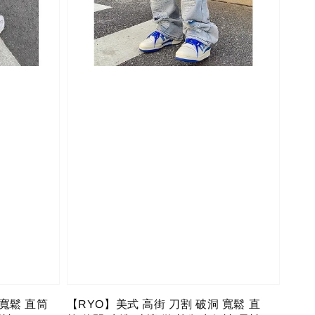
 寬鬆 直筒
【RYO】美式 高街 刀割 破洞 寬鬆 直