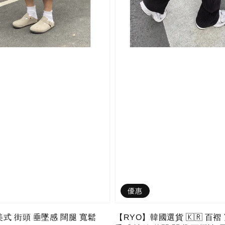
優惠
美式 街頭 垂墜感 闊腿 寬鬆
【RYO】韓國選貨 🇰🇷 百褶