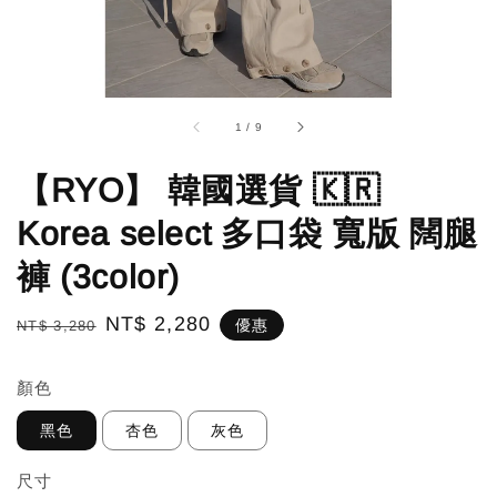
1
/
9
【RYO】 韓國選貨 🇰🇷
Korea select 多口袋 寬版 闊腿
褲 (3color)
Regular
Sale
NT$ 2,280
優惠
NT$ 3,280
price
price
顏色
黑色
杏色
灰色
尺寸