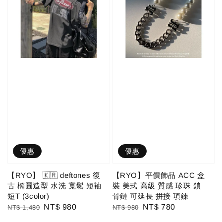
優惠
優惠
【RYO】 🇰🇷 deftones 復
【RYO】平價飾品 ACC 盒
古 橢圓造型 水洗 寬鬆 短袖
裝 美式 高級 質感 珍珠 鎖
短T (3color)
骨鏈 可延長 拼接 項鍊
Regular
Sale
NT$ 980
Regular
Sale
NT$ 780
NT$ 1,480
NT$ 980
price
price
price
price