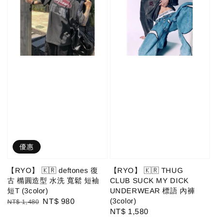
優惠
【RYO】 🇰🇷 deftones 復
【RYO】 🇰🇷 THUG
古 橢圓造型 水洗 寬鬆 短袖
CLUB SUCK MY DICK
短T (3color)
UNDERWEAR 標語 內褲
(3color)
Regular
Sale
NT$ 980
NT$ 1,480
Regular
NT$ 1,580
price
price