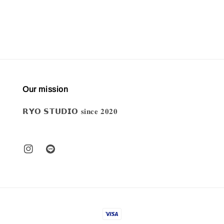
price
Our mission
𝗥𝗬𝗢 𝗦𝗧𝗨𝗗𝗜𝗢 𝐬𝐢𝐧𝐜𝐞 𝟐𝟎𝟐𝟎