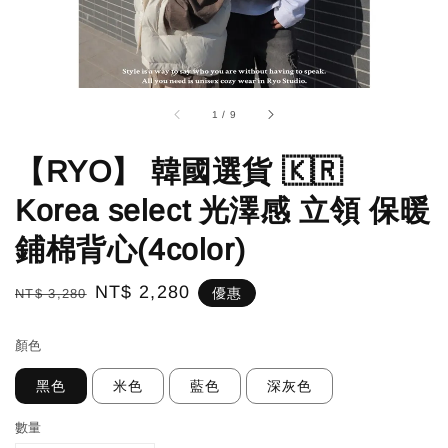
1
/
9
【RYO】 韓國選貨 🇰🇷
Korea select 光澤感 立領 保暖
鋪棉背心(4color)
Regular
Sale
NT$ 2,280
優惠
NT$ 3,280
price
price
顏色
黑色
米色
藍色
深灰色
數量