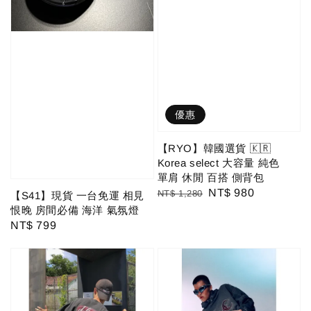
優惠
【RYO】韓國選貨 🇰🇷
Korea select 大容量 純色
單肩 休閒 百搭 側背包
Regular
Sale
NT$ 980
NT$ 1,280
【S41】現貨 一台免運 相見
price
price
恨晚 房間必備 海洋 氣氛燈
Regular
NT$ 799
price