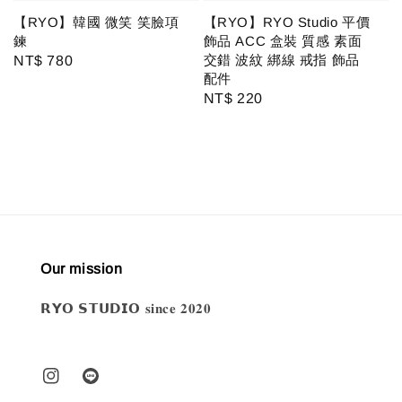
【RYO】韓國 微笑 笑臉項
【RYO】RYO Studio 平價
鍊
飾品 ACC 盒裝 質感 素面
交錯 波紋 綁線 戒指 飾品
Regular
NT$ 780
配件
price
Regular
NT$ 220
price
Our mission
𝗥𝗬𝗢 𝗦𝗧𝗨𝗗𝗜𝗢 𝐬𝐢𝐧𝐜𝐞 𝟐𝟎𝟐𝟎