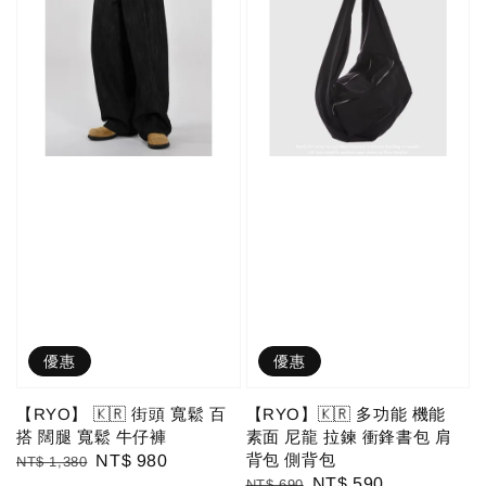
優惠
優惠
【RYO】 🇰🇷 街頭 寬鬆 百
【RYO】🇰🇷 多功能 機能
搭 闊腿 寬鬆 牛仔褲
素面 尼龍 拉鍊 衝鋒書包 肩
背包 側背包
Regular
Sale
NT$ 980
NT$ 1,380
Regular
Sale
NT$ 590
NT$ 690