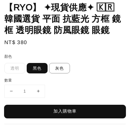
【RYO】 ✦現貨供應✦ 🇰🇷
韓國選貨 平面 抗藍光 方框 鏡
框 透明眼鏡 防風眼鏡 眼鏡
Regular
NT$ 380
price
顏色
透明
黑色
灰色
數量
加入購物車