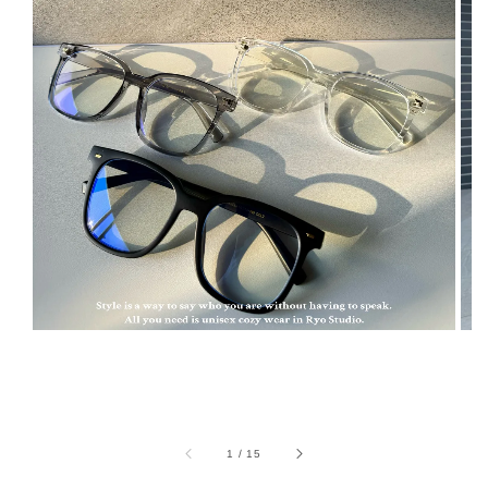
1
/
15