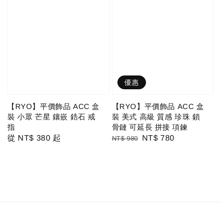
優惠
【RYO】平價飾品 ACC 盒
【RYO】平價飾品 ACC 盒
裝 小眾 芒星 鑲嵌 鋯石 戒
裝 美式 高級 質感 珍珠 鎖
指
骨鏈 可延長 拼接 項鍊
Regular
從
NT$ 380
起
Regular
Sale
NT$ 780
NT$ 980
price
price
price