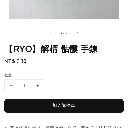
1
/
8
【RYO】解構 骷髏 手鍊
Regular
NT$ 380
price
數量
加入購物車
⚠️ 下單需慎重考慮，若棄單或未取貨，將會採取法律途徑(依