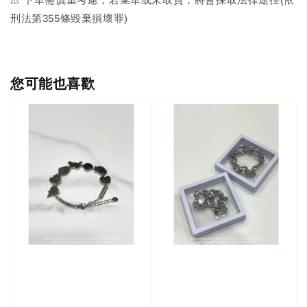
刑法第355條毀棄損壞罪)
您可能也喜歡