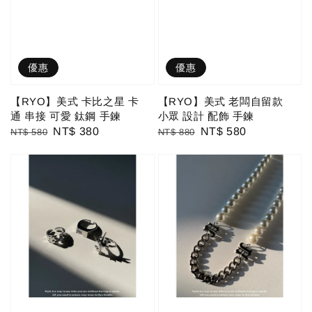
優惠
優惠
【RYO】美式 卡比之星 卡
【RYO】美式 老闆自留款
通 串接 可愛 鈦鋼 手鍊
小眾 設計 配飾 手鍊
Regular
Sale
NT$ 380
Regular
Sale
NT$ 580
NT$ 580
NT$ 880
price
price
price
price