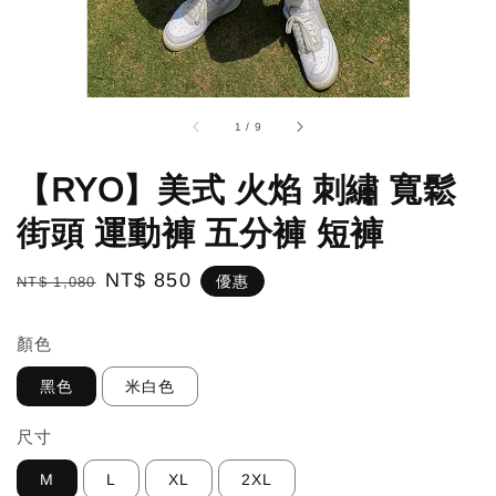
1
/
9
【RYO】美式 火焰 刺繡 寬鬆
街頭 運動褲 五分褲 短褲
Regular
Sale
NT$ 850
優惠
NT$ 1,080
price
price
顏色
黑色
米白色
尺寸
M
L
XL
2XL