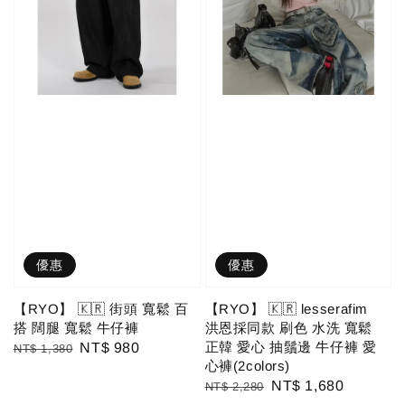
優惠
優惠
【RYO】 🇰🇷 街頭 寬鬆 百
【RYO】 🇰🇷 lesserafim
搭 闊腿 寬鬆 牛仔褲
洪恩採同款 刷色 水洗 寬鬆
正韓 愛心 抽鬚邊 牛仔褲 愛
Regular
Sale
NT$ 980
NT$ 1,380
心褲(2colors)
price
price
Regular
Sale
NT$ 1,680
NT$ 2,280