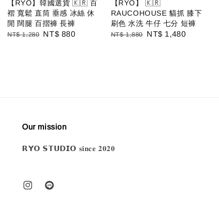
【RYO】韓國選貨 🇰🇷 百
【RYO】 🇰🇷
褶 寬鬆 直筒 垂感 冰絲 休
RAUCOHOUSE 貓抓 膝下
閒 闊腿 百摺褲 長褲
刷色 水洗 牛仔 七分 短褲
Regular
Sale
NT$ 880
Regular
Sale
NT$ 1,480
NT$ 1,280
NT$ 1,880
price
price
price
price
Our mission
𝗥𝗬𝗢 𝗦𝗧𝗨𝗗𝗜𝗢 𝐬𝐢𝐧𝐜𝐞 𝟐𝟎𝟐𝟎