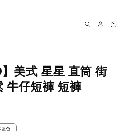
O】美式 星星 直筒 街
鬆 牛仔短褲 短褲
深藍色