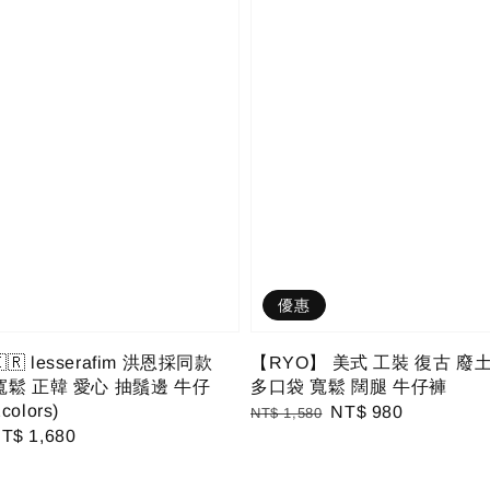
優惠
🇷 lesserafim 洪恩採同款
【RYO】 美式 工裝 復古 廢
寬鬆 正韓 愛心 抽鬚邊 牛仔
多口袋 寬鬆 闊腿 牛仔褲
olors)
Regular
Sale
NT$ 980
NT$ 1,580
ale
T$ 1,680
price
price
rice