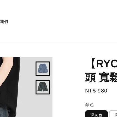
絡我們
【RY
頭 寬
Regular
NT$ 980
price
顏色
深灰色