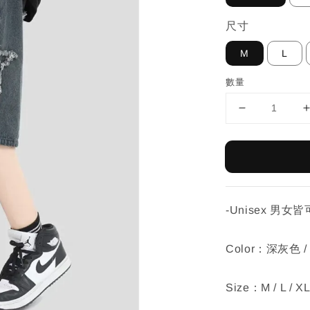
尺寸
M
L
數量
-Unisex 男女
Color：深灰色 
Size：M / L / X