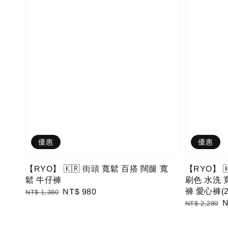
優惠
優惠
【RYO】 🇰🇷 街頭 寬鬆 百搭 闊腿 寬
【RYO】 🇰
鬆 牛仔褲
刷色 水洗 
褲 愛心褲(2c
Regular
Sale
NT$ 980
NT$ 1,380
Regular
S
N
price
price
NT$ 2,280
price
p