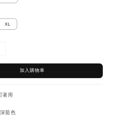
XL
加入購物車
皆可著用
/ 深藍色
L