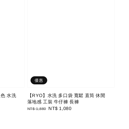
優惠
土色 水洗
【RYO】水洗 多口袋 寬鬆 直筒 休閒
落地感 工裝 牛仔褲 長褲
Regular
Sale
NT$ 1,080
NT$ 1,880
price
price