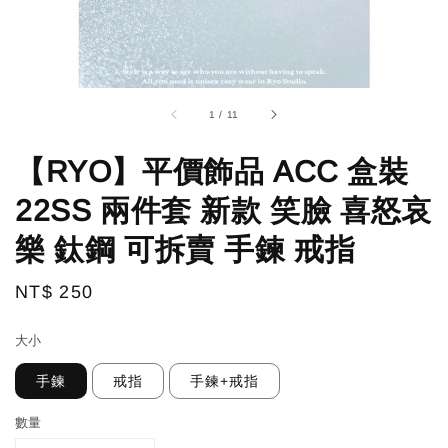
1
/
11
【RYO】平價飾品 ACC 盒裝
22SS 兩件套 新款 笑臉 喜怒哀
樂 鈦鋼 可拆賣 手鍊 戒指
Regular
NT$ 250
price
大小
手鍊
戒指
手鍊+戒指
數量