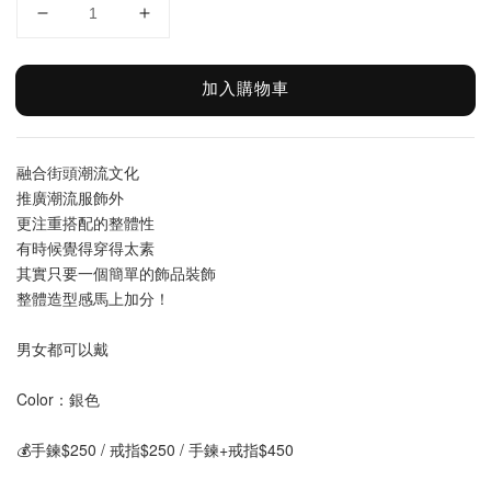
加入購物車
融合街頭潮流文化
推廣潮流服飾外
更注重搭配的整體性
有時候覺得穿得太素
其實只要一個簡單的飾品裝飾
整體造型感馬上加分！
男女都可以戴
Color：銀色
💰手鍊$250 / 戒指$250 / 手鍊+戒指$450