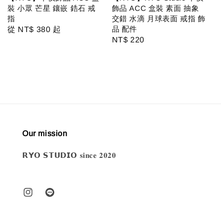
裝 小眾 芒星 鑲嵌 鋯石 戒
飾品 ACC 盒裝 素面 抽象
指
交錯 水滴 月球表面 戒指 飾
品 配件
Regular
從
NT$ 380
起
Regular
NT$ 220
price
price
Our mission
𝗥𝗬𝗢 𝗦𝗧𝗨𝗗𝗜𝗢 𝐬𝐢𝐧𝐜𝐞 𝟐𝟎𝟐𝟎