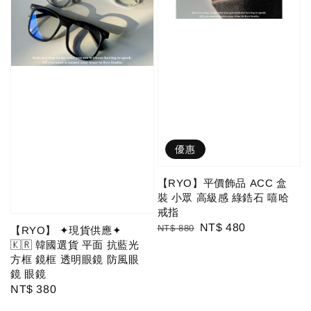
優惠
【RYO】平價飾品 ACC 盒
裝 小眾 高級感 綠鋯石 嘻哈
戒指
Regular
Sale
NT$ 480
NT$ 880
【RYO】 ✦現貨供應✦
price
price
🇰🇷 韓國選貨 平面 抗藍光
方框 鏡框 透明眼鏡 防風眼
鏡 眼鏡
Regular
NT$ 380
price