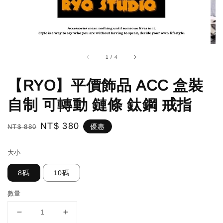
1
/
4
【RYO】平價飾品 ACC 盒裝
自制 可轉動 鏈條 鈦鋼 戒指
Regular
Sale
NT$ 380
優惠
NT$ 880
price
price
大小
8碼
10碼
數量