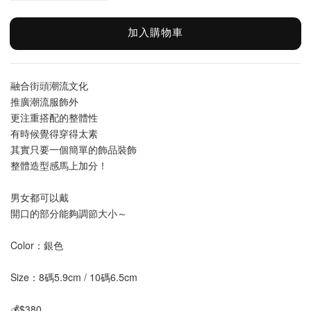
加入購物車
融合街頭潮流文化
推廣潮流服飾外
更注重搭配的整體性
有時候覺得穿得太素
其實只要一個簡單的飾品裝飾
整體造型感馬上加分！
男女都可以戴
開口的部分能夠調節大小～
Color：銀色
Size：8碼5.9cm / 10碼6.5cm
💰$380