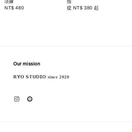
項鍊
指
Regular
NT$ 480
Regular
從
NT$ 380
起
price
price
Our mission
𝗥𝗬𝗢 𝗦𝗧𝗨𝗗𝗜𝗢 𝐬𝐢𝐧𝐜𝐞 𝟐𝟎𝟐𝟎