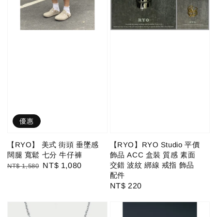
優惠
【RYO】 美式 街頭 垂墜感
【RYO】RYO Studio 平價
闊腿 寬鬆 七分 牛仔褲
飾品 ACC 盒裝 質感 素面
交錯 波紋 綁線 戒指 飾品
Regular
Sale
NT$ 1,080
NT$ 1,580
配件
price
price
Regular
NT$ 220
price