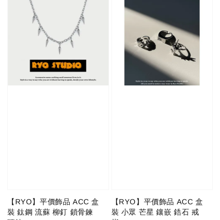
【RYO】平價飾品 ACC 盒
【RYO】平價飾品 ACC 盒
裝 鈦鋼 流蘇 柳釘 鎖骨鍊
裝 小眾 芒星 鑲嵌 鋯石 戒