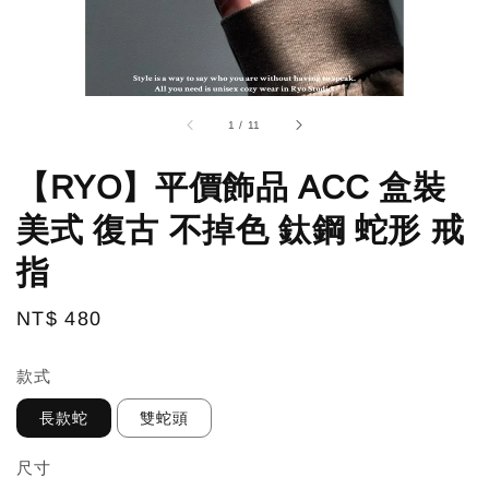
1
/
11
【RYO】平價飾品 ACC 盒裝
美式 復古 不掉色 鈦鋼 蛇形 戒
指
Regular
NT$ 480
price
款式
長款蛇
雙蛇頭
尺寸