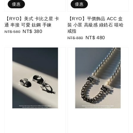
優惠
優惠
【RYO】美式 卡比之星 卡
【RYO】平價飾品 ACC 盒
通 串接 可愛 鈦鋼 手鍊
裝 小眾 高級感 綠鋯石 嘻哈
戒指
Regular
Sale
NT$ 380
NT$ 580
Regular
Sale
NT$ 480
NT$ 880
price
price
price
price