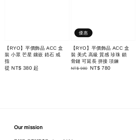
優惠
【RYO】平價飾品 ACC 盒
【RYO】平價飾品 ACC 盒
裝 小眾 芒星 鑲嵌 鋯石 戒
裝 美式 高級 質感 珍珠 鎖
指
骨鏈 可延長 拼接 項鍊
Regular
從
NT$ 380
起
Regular
Sale
NT$ 780
NT$ 980
price
price
price
Our mission