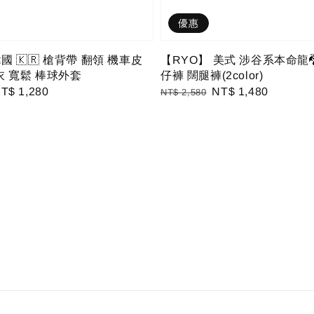
優惠
國 🇰🇷 槍背帶 翻領 機車皮
【RYO】 美式 涉谷系本命龍
衣 寬鬆 棒球外套
仔褲 闊腿褲(2color)
ale
T$ 1,280
Regular
Sale
NT$ 1,480
NT$ 2,580
rice
price
price