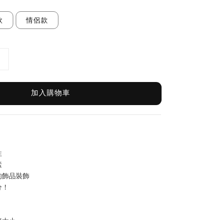
款
情侶款
加入購物車
性
素
的飾品裝飾
分！