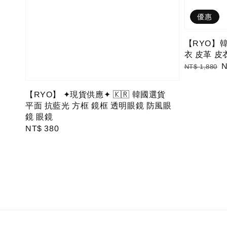
優惠
【RYO】韓
衣 皮革 皮
Regular
S
N
NT$ 1,880
price
p
【RYO】 ✦現貨供應✦ 🇰🇷 韓國選貨
平面 抗藍光 方框 鏡框 透明眼鏡 防風眼
鏡 眼鏡
Regular
NT$ 380
price