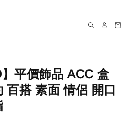
O】平價飾品 ACC 盒
約 百搭 素面 情侶 開口
指