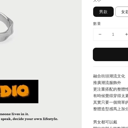
大小
男款
女
數量
融合街頭潮流文化
推廣潮流服飾外
更注重搭配的整體
有時候覺得穿得太
其實只要一個簡單
整體造型感馬上加
男女都可以戴