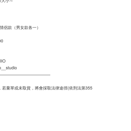
節大小～
款 / 情侶款（男女款各一）
00
DIO
o__studio
—————————————
慮，若棄單或未取貨，將會採取法律途徑(依刑法第355