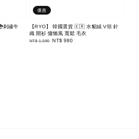
優惠
🐉刺繡牛
【RYO】 韓國選貨 🇰🇷 水貂絨 V領 針
織 開衫 慵懶風 寬鬆 毛衣
Regular
Sale
NT$ 980
NT$ 1,580
price
price