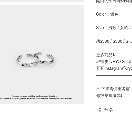
開口的部分能夠調
Color：銀色
Size：男款 / 女
💰$380 / $380 / $7
更多商品⬇️
🦐蝦皮🔍RYO STU
🇰🇷Instagram🔍ry
————————
⚠️ 下單需慎重考
條毀棄損壞罪)
分享