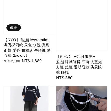
優惠
【RYO】 🇰🇷 lesserafim
洪恩採同款 刷色 水洗 寬鬆
正韓 愛心 抽鬚邊 牛仔褲 愛
心褲(2colors)
【RYO】 ✦現貨供應✦
Regular
Sale
NT$ 1,680
NT$ 2,280
🇰🇷 韓國選貨 平面 抗藍光
price
price
方框 鏡框 透明眼鏡 防風眼
鏡 眼鏡
Regular
NT$ 380
price