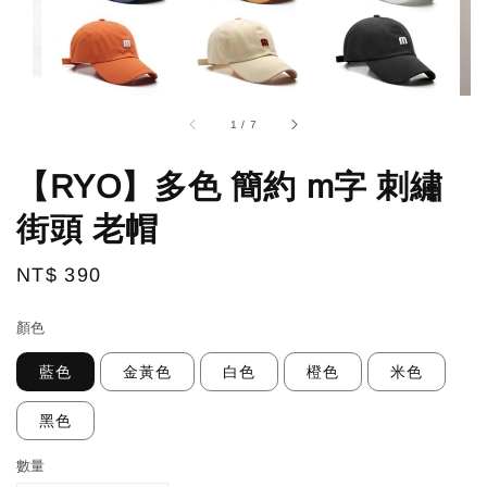
1
/
7
【RYO】多色 簡約 m字 刺繡
街頭 老帽
Regular
NT$ 390
price
顏色
藍色
金黃色
白色
橙色
米色
黑色
數量