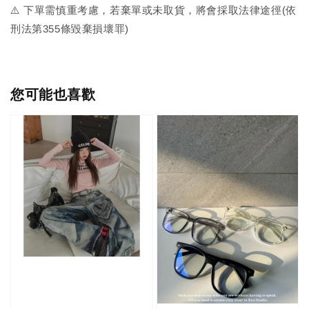
⚠️ 下單需慎重考慮，若棄單或未取貨，將會採取法律途徑(依
刑法第355條毀棄損壞罪)
您可能也喜歡