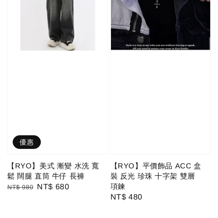
優惠
【RYO】美式 漸變 水洗 寬
【RYO】平價飾品 ACC 盒
鬆 闊腿 直筒 牛仔 長褲
裝 反光 珍珠 十字架 雙層
項鍊
Regular
Sale
NT$ 680
NT$ 980
Regular
NT$ 480
price
price
price