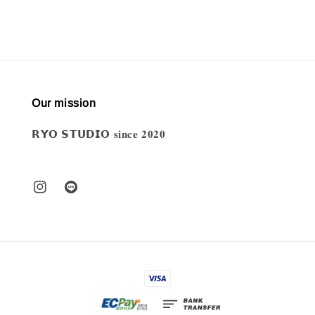
Our mission
𝗥𝗬𝗢 𝗦𝗧𝗨𝗗𝗜𝗢 𝐬𝐢𝐧𝐜𝐞 𝟐𝟎𝟐𝟎