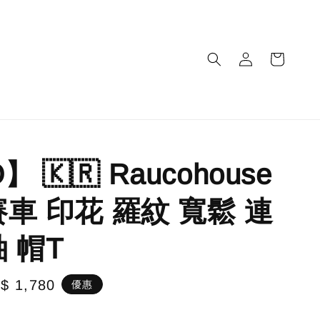
 🇰🇷 Raucohouse
賽車 印花 羅紋 寬鬆 連
 帽T
le
$ 1,780
優惠
ice