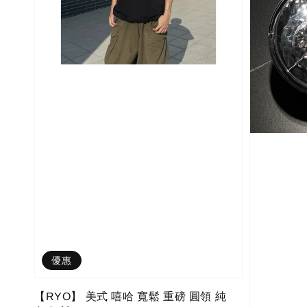
優惠
【RYO】 美式 嘻哈 寬鬆 重磅 圓領 純