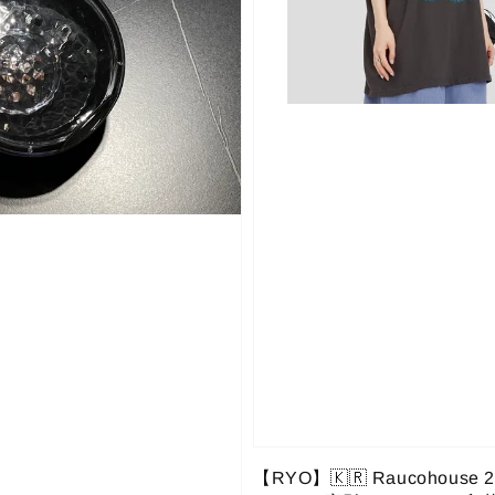
【RYO】🇰🇷 Raucohouse 