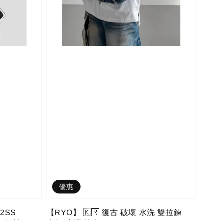
優惠
22SS
【RYO】 🇰🇷 復古 破壞 水洗 雙拉鍊