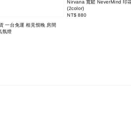
Nirvana 寬鬆 NeverMind 
(2color)
Regular
NT$ 880
price
貨 一台免運 相見恨晚 房間
氣氛燈