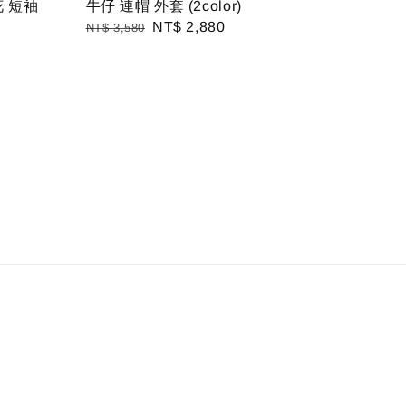
印花 短袖
牛仔 連帽 外套 (2color)
Regular
Sale
NT$ 2,880
NT$ 3,580
price
price