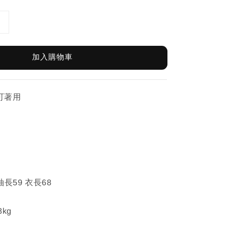
加入購物車
皆可著用
袖長59 衣長68
8kg