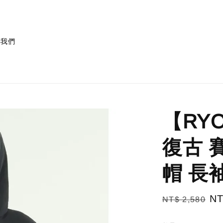
絡我們
【RYO】
復古 
帽 長袖
Regular
Sa
NT
NT$ 2,580
price
pr