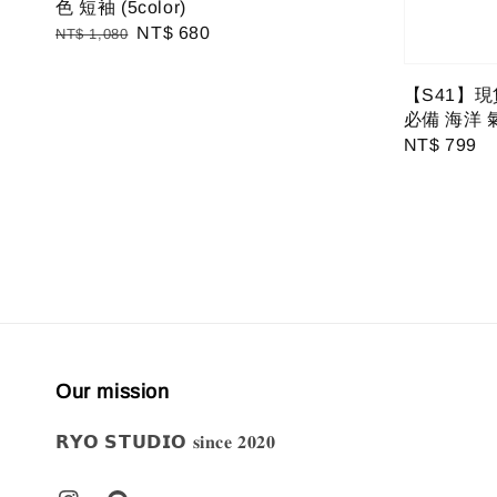
色 短袖 (5color)
Regular
Sale
NT$ 680
NT$ 1,080
price
price
【S41】現
必備 海洋 
Regular
NT$ 799
price
Our mission
𝗥𝗬𝗢 𝗦𝗧𝗨𝗗𝗜𝗢 𝐬𝐢𝐧𝐜𝐞 𝟐𝟎𝟐𝟎