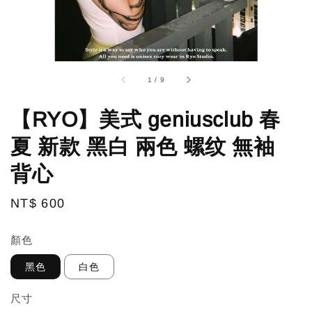
1
/
9
【RYO】美式 geniusclub 春
夏 新款 黑白 兩色 螺纹 無袖
背心
Regular
NT$ 600
price
顏色
黑色
白色
尺寸