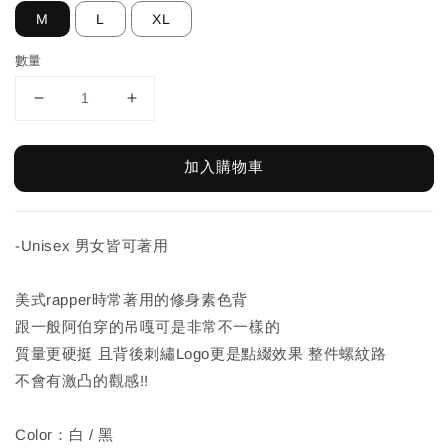
M
L
XL
數量
加入購物車
-Unisex 男女皆可著用
美式rapper時常著用的修身素色背
跟一般阿伯穿的吊嘎可是非常不一樣的
質量更硬挺 且背後刺繡Logo更是點綴效果 整件螺紋路
不會有激凸的觀感!!
Color：白 / 黑