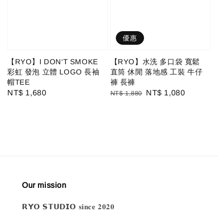
優惠
【RYO】I DON‘T SMOKE
【RYO】水洗 多口袋 寬鬆
彩虹 發泡 立體 LOGO 長袖
直筒 休閒 落地感 工裝 牛仔
帽TEE
褲 長褲
Regular
NT$ 1,680
Regular
Sale
NT$ 1,080
NT$ 1,880
price
price
price
Our mission
𝗥𝗬𝗢 𝗦𝗧𝗨𝗗𝗜𝗢 𝐬𝐢𝐧𝐜𝐞 𝟐𝟎𝟐𝟎