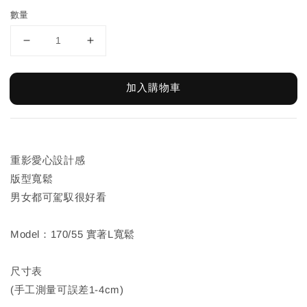
數量
加入購物車
重影愛心設計感
版型寬鬆
男女都可駕馭很好看
Model：170/55 實著L寬鬆
尺寸表
(手工測量可誤差1-4cm)