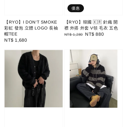
優惠
【RYO】I DON‘T SMOKE
【RYO】韓國 🇰🇷 針織 開
彩虹 發泡 立體 LOGO 長袖
襟 外搭 外套 V領 毛衣 五色
帽TEE
Regular
Sale
NT$ 880
NT$ 1,280
Regular
NT$ 1,680
price
price
price