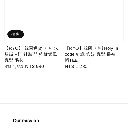
優惠
【RYO】 韓國選貨 🇰🇷 水
【RYO】韓國 🇰🇷 Holy in
貂絨 V領 針織 開衫 慵懶風
code 針織 條紋 寬鬆 長袖
寬鬆 毛衣
帽TEE
Regular
Sale
NT$ 980
Regular
NT$ 1,280
NT$ 1,580
price
price
price
Our mission