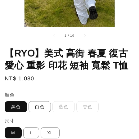
1
/
10
【RYO】美式 高街 春夏 復古
愛心 重影 印花 短袖 寬鬆 T恤
Regular
NT$ 1,080
price
顏色
黑色
白色
藍色
杏色
尺寸
M
L
XL