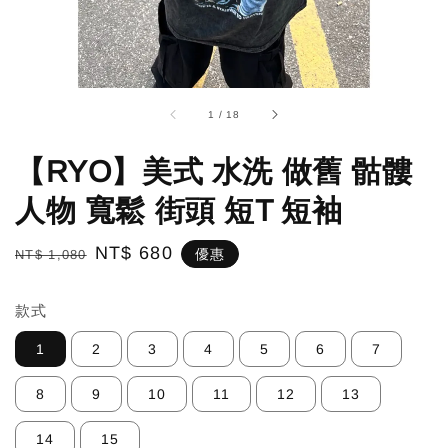
1
/
18
【RYO】美式 水洗 做舊 骷髏
人物 寬鬆 街頭 短T 短袖
Regular
Sale
NT$ 680
優惠
NT$ 1,080
price
price
款式
1
2
3
4
5
6
7
8
9
10
11
12
13
14
15