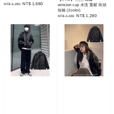
Regular
Sale
NT$ 1,680
NT$ 2,280
winston cup 水洗 寬鬆 街頭
price
price
短袖 (2color)
Regular
Sale
NT$ 1,280
NT$ 2,280
price
price