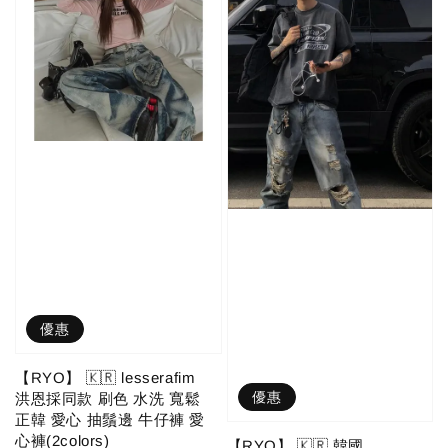
優惠
【RYO】 🇰🇷 lesserafim
優惠
洪恩採同款 刷色 水洗 寬鬆
正韓 愛心 抽鬚邊 牛仔褲 愛
心褲(2colors)
【RYO】 🇰🇷 韓國