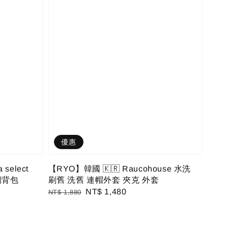
優惠
select
【RYO】韓國 🇰🇷 Raucohouse 水洗
側背包
刷舊 洗舊 連帽外套 夾克 外套
Regular
Sale
NT$ 1,480
NT$ 1,880
price
price