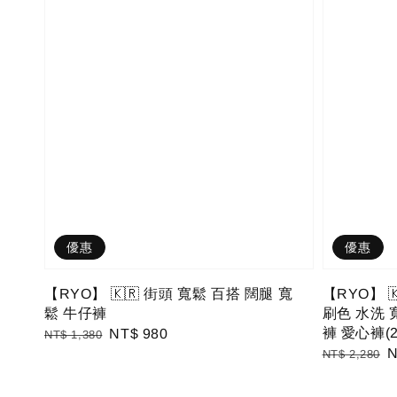
優惠
優惠
【RYO】 🇰🇷 街頭 寬鬆 百搭 闊腿 寬
【RYO】 🇰
鬆 牛仔褲
刷色 水洗 
褲 愛心褲(2c
Regular
Sale
NT$ 980
NT$ 1,380
Regular
S
N
price
price
NT$ 2,280
price
p