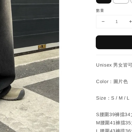
數量
Unisex 男女皆
Color：圖片色
Size：S / M / L
S腰圍39褲擋34
M腰圍41褲擋35
L 腰圍43褲擋3