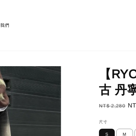
絡我們
【RYO
古 丹
Regular
Sa
NT
NT$ 2,280
price
pr
尺寸
S
M