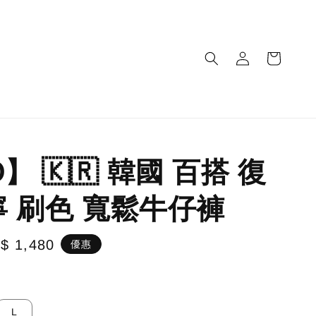
】 🇰🇷 韓國 百搭 復
寧 刷色 寬鬆牛仔褲
le
$ 1,480
優惠
ice
L