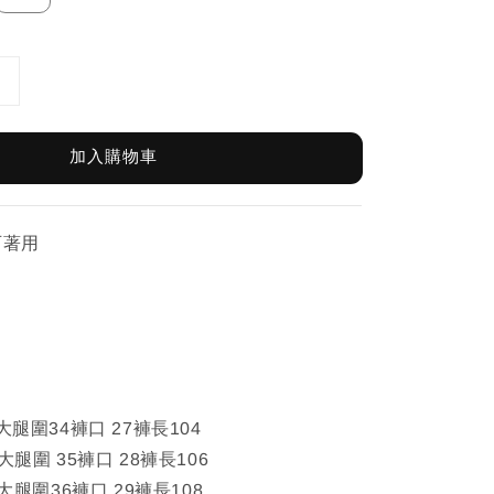
加入購物車
可著用
大腿圍34褲口 27褲長104
大腿圍 35褲口 28褲長106
6大腿圍36褲口 29褲長108