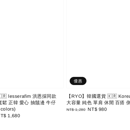
優惠
🇷 lesserafim 洪恩採同款
【RYO】韓國選貨 🇰🇷 Korea 
寬鬆 正韓 愛心 抽鬚邊 牛仔
大容量 純色 單肩 休閒 百搭 
olors)
Regular
Sale
NT$ 980
NT$ 1,280
ale
T$ 1,680
price
price
rice