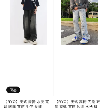
優惠
【RYO】美式 漸變 水洗 寬
【RYO】美式 高街 刀割 破
鬆 闊腿 直筒 牛仔 長褲
洞 寬鬆 直筒 休閒 水洗 破