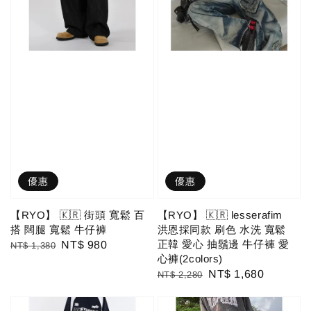
優惠
優惠
【RYO】 🇰🇷 街頭 寬鬆 百
【RYO】 🇰🇷 lesserafim
搭 闊腿 寬鬆 牛仔褲
洪恩採同款 刷色 水洗 寬鬆
正韓 愛心 抽鬚邊 牛仔褲 愛
Regular
Sale
NT$ 980
NT$ 1,380
心褲(2colors)
price
price
Regular
Sale
NT$ 1,680
NT$ 2,280
price
price