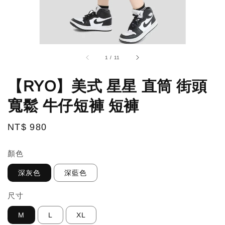
1
/
11
【RYO】美式 星星 直筒 街頭
寬鬆 牛仔短褲 短褲
Regular
NT$ 980
price
顏色
深灰色
深藍色
尺寸
M
L
XL