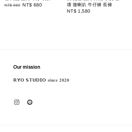
壞 微喇叭 牛仔褲 長褲
Regular
Sale
NT$ 680
NT$ 980
Regular
NT$ 1,580
price
price
price
Our mission
𝗥𝗬𝗢 𝗦𝗧𝗨𝗗𝗜𝗢 𝐬𝐢𝐧𝐜𝐞 𝟐𝟎𝟐𝟎