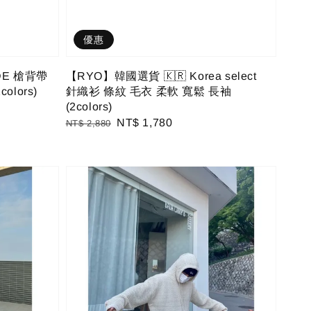
優惠
ODE 槍背帶
【RYO】韓國選貨 🇰🇷 Korea select
lors)
針織衫 條紋 毛衣 柔軟 寬鬆 長袖
(2colors)
Regular
Sale
NT$ 1,780
NT$ 2,880
price
price