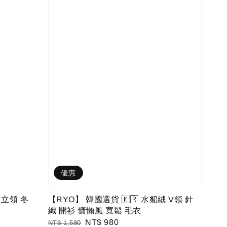
優惠
 立領 冬
【RYO】 韓國選貨 🇰🇷 水貂絨 V領 針
織 開衫 慵懶風 寬鬆 毛衣
Regular
Sale
NT$ 980
NT$ 1,580