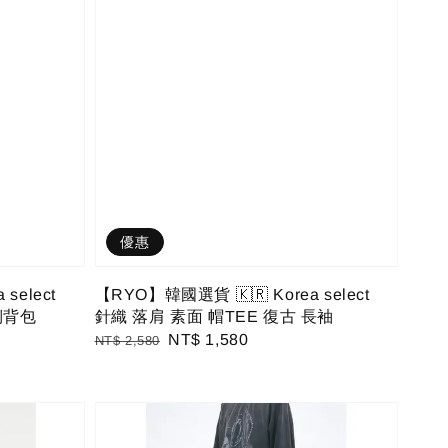
優惠
select
【RYO】韓國選貨 🇰🇷 Korea select
側背包
針織 落肩 素面 帽TEE 復古 長袖
Regular
Sale
NT$ 1,580
NT$ 2,580
price
price