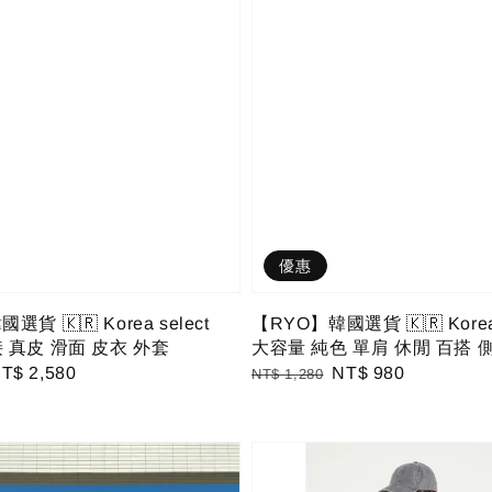
優惠
貨 🇰🇷 Korea select
【RYO】韓國選貨 🇰🇷 Korea 
 真皮 滑面 皮衣 外套
大容量 純色 單肩 休閒 百搭 
ale
T$ 2,580
Regular
Sale
NT$ 980
NT$ 1,280
rice
price
price