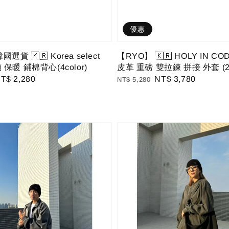
優惠
選貨 🇰🇷 Korea select
【RYO】 🇰🇷 HOLY IN C
保暖 鋪棉背心(4color)
皮革 重磅 雙拉鍊 拼接 外套 (2co
ale
T$ 2,280
Regular
Sale
NT$ 3,780
NT$ 5,280
rice
price
price