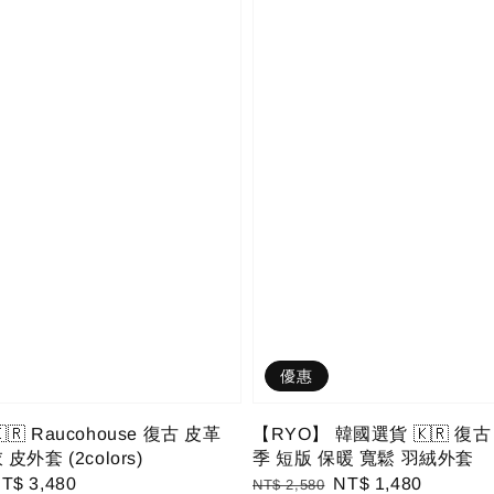
優惠
🇷 Raucohouse 復古 皮革
【RYO】 韓國選貨 🇰🇷 復古
皮外套 (2colors)
季 短版 保暖 寬鬆 羽絨外套
ale
T$ 3,480
Regular
Sale
NT$ 1,480
NT$ 2,580