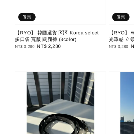
優惠
優惠
【RYO】 韓國選貨 🇰🇷 Korea select
【RYO】 韓國
多口袋 寬版 闊腿褲 (3color)
光澤感 立領 
Regular
Sale
NT$ 2,280
Regular
S
N
NT$ 3,280
NT$ 3,280
price
price
price
p