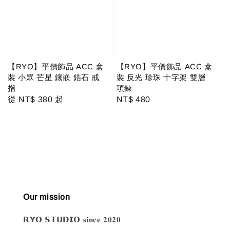
【RYO】平價飾品 ACC 盒
【RYO】平價飾品 ACC 盒
裝 小眾 芒星 鑲嵌 鋯石 戒
裝 反光 珍珠 十字架 雙層
指
項鍊
Regular
從
NT$ 380
起
Regular
NT$ 480
price
price
Our mission
𝗥𝗬𝗢 𝗦𝗧𝗨𝗗𝗜𝗢 𝐬𝐢𝐧𝐜𝐞 𝟐𝟎𝟐𝟎