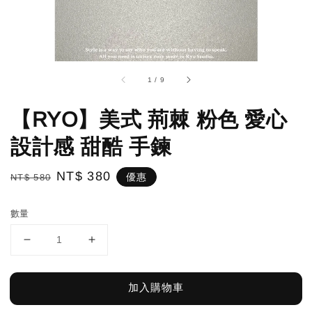
1
/
9
【RYO】美式 荊棘 粉色 愛心
設計感 甜酷 手鍊
Regular
Sale
NT$ 380
優惠
NT$ 580
price
price
數量
加入購物車