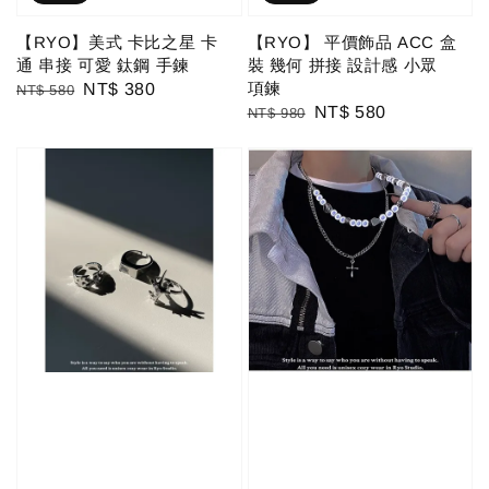
【RYO】美式 卡比之星 卡
【RYO】 平價飾品 ACC 盒
通 串接 可愛 鈦鋼 手鍊
裝 幾何 拼接 設計感 小眾
項鍊
Regular
Sale
NT$ 380
NT$ 580
Regular
Sale
NT$ 580
NT$ 980
price
price
price
price